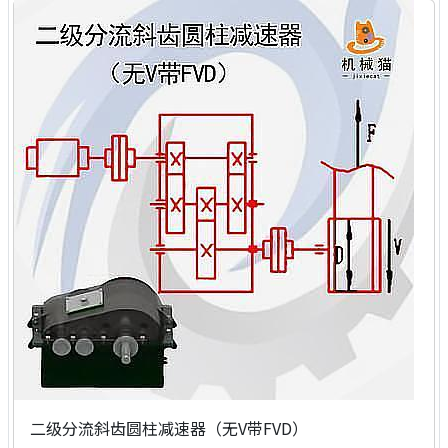
二级分流斜齿圆柱减速器（无V带FVD）