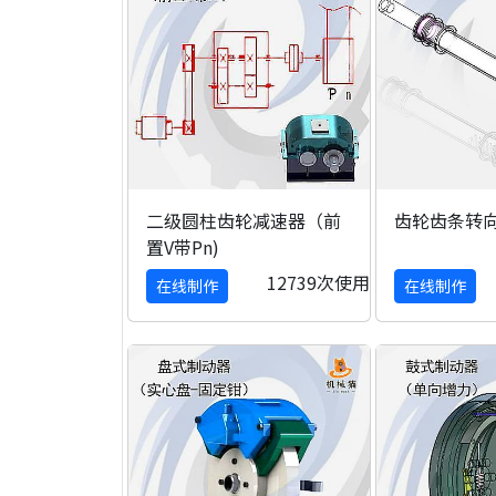
二级圆柱齿轮减速器（前
齿轮齿条转
置V带Pn)
12739次使用
在线制作
在线制作