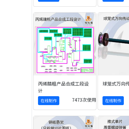
丙烯腈粗产品合成工段设
球笼式万向
计
7473次使用
在线制作
在线制作