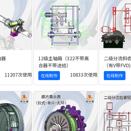
向器
12级主轴箱（322不带离
二级分流斜
合器不带进给）
（有V带FVD)
11207次使用
10833次使用
在线制作
在线制作