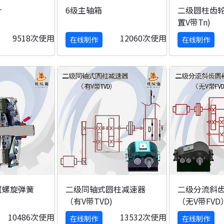
计
6级主轴箱
二级圆柱齿
置V带Tn)
9518次使用
12060次使用
在线制作
在线制作
置螺旋弹簧
二级同轴式圆柱减速器
二级分流斜
（有V带TVD)
（无V带FVD
10486次使用
13532次使用
在线制作
在线制作