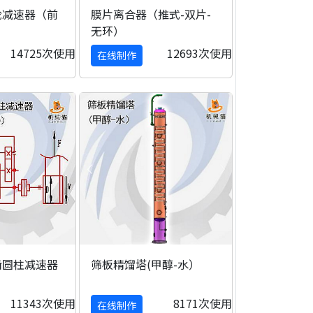
轮减速器（前
膜片离合器（推式-双片-
无环）
14725次使用
12693次使用
在线制作
齿圆柱减速器
筛板精馏塔(甲醇-水）
）
11343次使用
8171次使用
在线制作