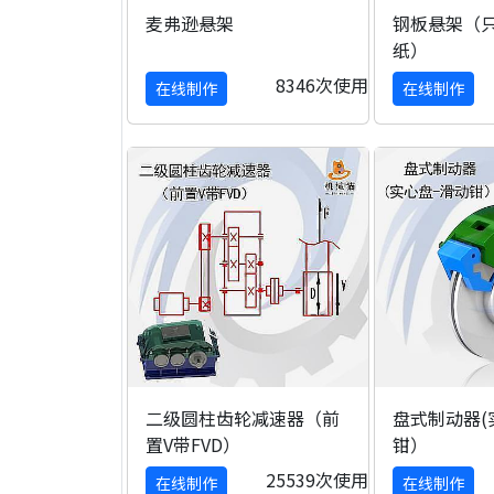
麦弗逊悬架
钢板悬架（只
纸）
8346次使用
在线制作
在线制作
二级圆柱齿轮减速器（前
盘式制动器(
置V带FVD）
钳）
25539次使用
在线制作
在线制作