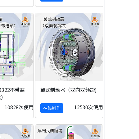
322不带离
鼓式制动器（双向双领蹄)
给）
10828次使用
12530次使用
在线制作