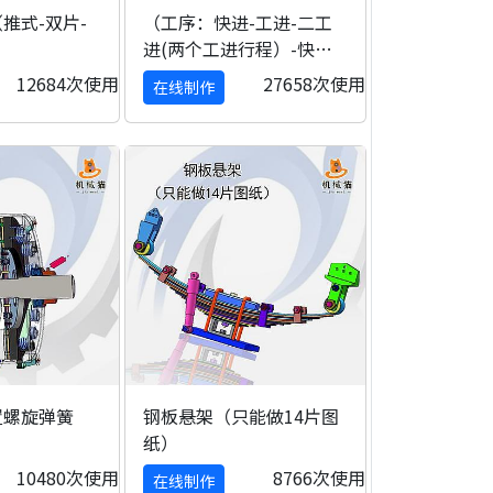
推式-双片-
（工序：快进-工进-二工
进(两个工进行程）-快退-
停止）液压系统
12684次使用
27658次使用
在线制作
置螺旋弹簧
钢板悬架（只能做14片图
纸）
10480次使用
8766次使用
在线制作