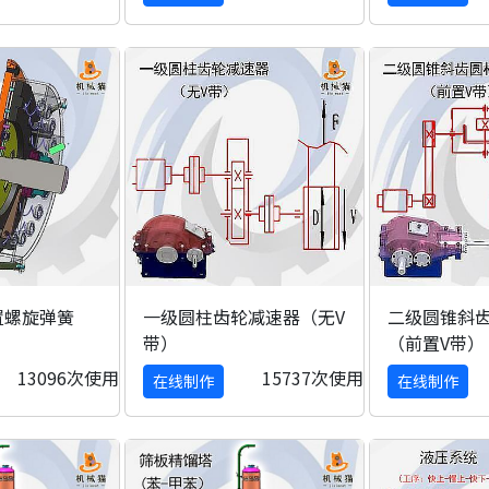
置螺旋弹簧
一级圆柱齿轮减速器（无V
二级圆锥斜
带）
（前置V带）
13096次使用
15737次使用
在线制作
在线制作