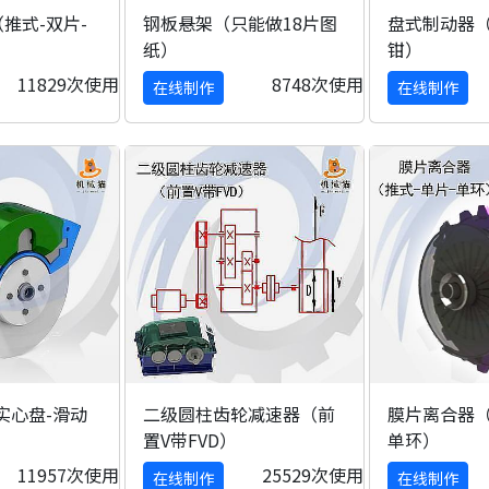
推式-双片-
钢板悬架（只能做18片图
盘式制动器（
纸）
钳）
11829次使用
8748次使用
在线制作
在线制作
实心盘-滑动
二级圆柱齿轮减速器（前
膜片离合器（
置V带FVD）
单环）
11957次使用
25529次使用
在线制作
在线制作