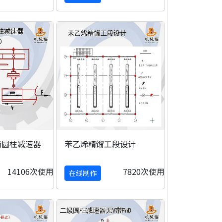
齿圆柱减速器
苯乙烯精馏工段设计
14106次使用
7820次使用
在线制作