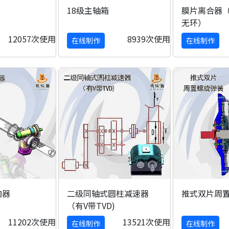
18级主轴箱
膜片离合器（
无环）
12057次使用
8939次使用
在线制作
在线制作
向器
二级同轴式圆柱减速器
推式双片周
（有V带TVD)
11202次使用
13521次使用
在线制作
在线制作