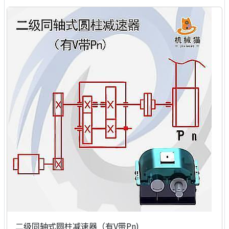
二级同轴式圆柱减速器（有V带Pn)